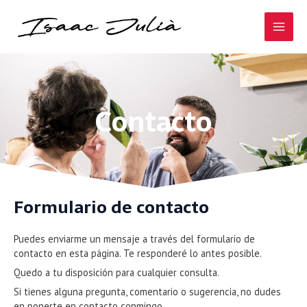
Ir
Main
al
contenido
Men
Contacto
Formulario de contacto
Puedes enviarme un mensaje a través del formulario de
contacto en esta página. Te responderé lo antes posible.
Quedo a tu disposición para cualquier consulta.
Si tienes alguna pregunta, comentario o sugerencia, no dudes
en ponerte en contacto conmingo.